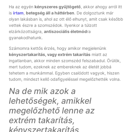
Ha az egyén
kényszeres gyűjtögető
, akkor ahogy arról itt
is
írtam
,
betegség áll a háttérben
. De dolgoztunk már
olyan lakásban is, ahol az ott élő elhunyt, amit csak később
vettek észre a szomszédok. Ilyenkor a túlzott
elzárkózottságra,
antiszociális életmód
ra
gyanakodhatunk.
Számomra kettős érzés, hogy amikor megjelenünk
kényszertakarítás, vagy extrém takarítás
miatt az
ingatlanban, akkor minden szomszéd felszabadul. Örülök,
mert tudom, ezeknek az embereknek az életét jobbá
tehetem a munkámmal. Egyben csalódott vagyok, hiszen
tudom, mindezt kellő odafigyeléssel megelőzhették volna.
Na de mik azok a
lehetőségek, amikkel
megelőzhető lenne az
extrém takarítás,
kényszertakarítás