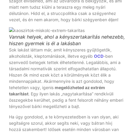
szagot elviselned, ami az udvarodra is bekígyózik, és ami
miatt nem tudsz kiülni a teraszra egy meleg nyári
délutánon. Hidd el, a struccpolitika csak a szégyenhez
vezet, és én nem akarom, hogy bárki szégyenben éljen!
Vannak helyek, ahol a kényszertakarítás nehezebb,
hiszen gyermek is él a lakásban
Sok lakást láttam már, amit kényszeres gyűjtögetők,
alkoholisták, kleptomániások, illetve egyéb
OCD
-ben
szenvedő betegek tettek élhetetlenné. Legalábbis, ami a
társadalmi normatívák szerint elfogadhatatlan állapotú.
Hiszen ők mind ezek közt a körülmények közt élik a
mindennapjaikat. Akármennyire is azt gondolod, hogy
tehetetlen vagy, igenis
megelőzheted az extrém
takarítást
. Egy ilyen lakás „nagytakarítása” rendkívüli
összegekbe kerülhet, pedig a fent felsorolt néhány emberi
tényezővel bárki megelőzheti a bajt.
Ha úgy gondolod, a te környezetedben is van olyan, aki
segítségre szorul, akkor segíts neki, vagy bátran hívj
hozzá szakembert! Idősek esetén minden városban van