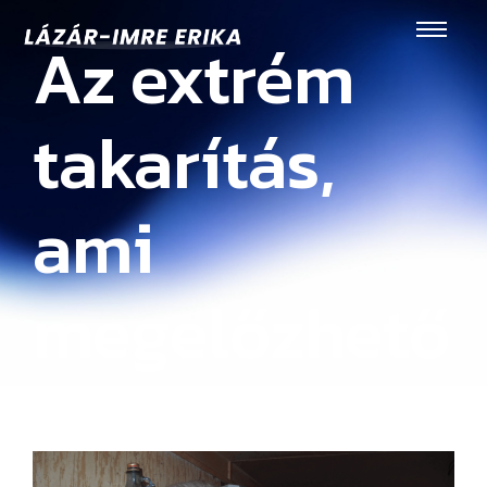
Az extrém
takarítás,
ami
megelőzhető