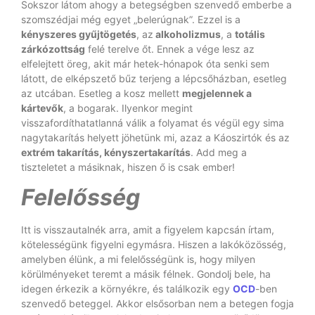
Sokszor látom ahogy a betegségben szenvedő emberbe a
szomszédjai még egyet „belerúgnak”. Ezzel is a
kényszeres gyűjtögetés
, az
alkoholizmus
, a
totális
zárkózottság
felé terelve őt. Ennek a vége lesz az
elfelejtett öreg, akit már hetek-hónapok óta senki sem
látott, de elképszető bűz terjeng a lépcsőházban, esetleg
az utcában. Esetleg a kosz mellett
megjelennek a
kártevők
, a bogarak. Ilyenkor megint
visszafordíthatatlanná válik a folyamat és végül egy sima
nagytakarítás helyett jöhetünk mi, azaz a Káoszirtók és az
extrém takarítás, kényszertakarítás
. Add meg a
tiszteletet a másiknak, hiszen ő is csak ember!
Felelősség
Itt is visszautalnék arra, amit a figyelem kapcsán írtam,
kötelességünk figyelni egymásra. Hiszen a lakóközösség,
amelyben élünk, a mi felelősségünk is, hogy milyen
körülményeket teremt a másik félnek. Gondolj bele, ha
idegen érkezik a környékre, és találkozik egy
OCD
-ben
szenvedő beteggel. Akkor elsősorban nem a betegen fogja