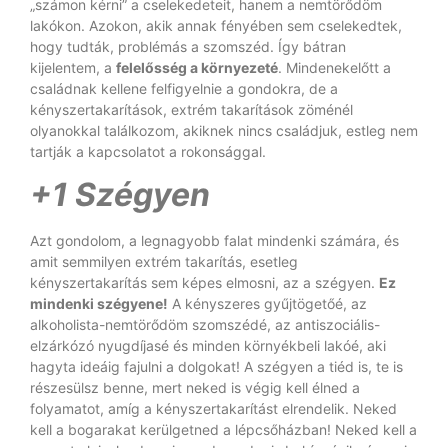
„számon kérni” a cselekedeteit, hanem a nemtörődöm
lakókon. Azokon, akik annak fényében sem cselekedtek,
hogy tudták, problémás a szomszéd. Így bátran
kijelentem, a
felelősség a környezeté
. Mindenekelőtt a
családnak kellene felfigyelnie a gondokra, de a
kényszertakarítások, extrém takarítások zöménél
olyanokkal találkozom, akiknek nincs családjuk, estleg nem
tartják a kapcsolatot a rokonsággal.
+1 Szégyen
Azt gondolom, a legnagyobb falat mindenki számára, és
amit semmilyen extrém takarítás, esetleg
kényszertakarítás sem képes elmosni, az a szégyen.
Ez
mindenki szégyene!
A kényszeres gyűjtögetőé, az
alkoholista-nemtörődöm szomszédé, az antiszociális-
elzárkózó nyugdíjasé és minden környékbeli lakóé, aki
hagyta ideáig fajulni a dolgokat! A szégyen a tiéd is, te is
részesülsz benne, mert neked is végig kell élned a
folyamatot, amíg a kényszertakarítást elrendelik. Neked
kell a bogarakat kerülgetned a lépcsőházban! Neked kell a