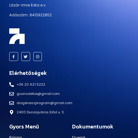
Lázár-Imre Erika e.v.
Adószám: 8413922852
Elérhetőségek
+36 20 621 5222
guanodetox@gmail.com
diogeneszprogram@gmail.com
2400 Dunaújváros Előd u. 3.
Gyors Menü
Dokumentumok
Rólam
Elveink