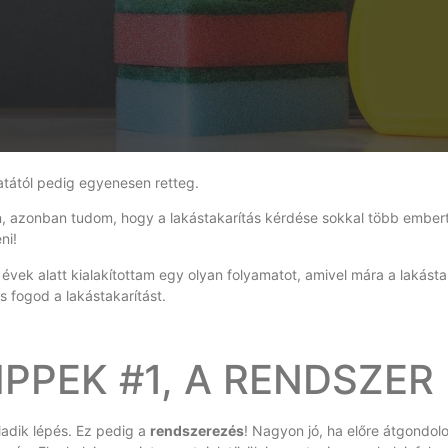
latától pedig egyenesen retteg.
, azonban tudom, hogy a lakástakarítás kérdése sokkal több embert
ni!
vek alatt kialakítottam egy olyan folyamatot, amivel mára a lakástak
s fogod a lakástakarítást.
IPPEK #1, A RENDSZER
ladik lépés. Ez pedig a
rendszerezés
! Nagyon jó, ha előre átgondo