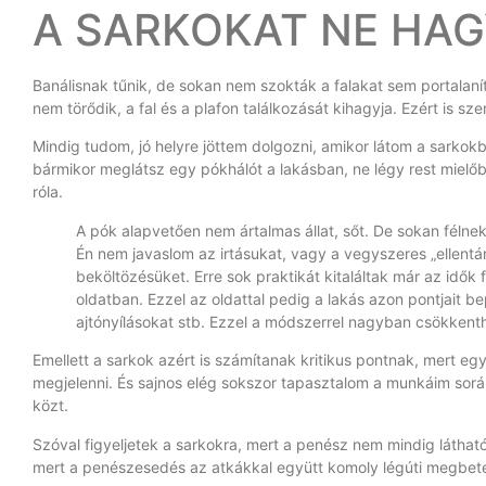
A SARKOKAT NE HAGY
Banálisnak tűnik, de sokan nem szokták a falakat sem portalaníta
nem törődik, a fal és a plafon találkozását kihagyja. Ezért is sz
Mindig tudom, jó helyre jöttem dolgozni, amikor látom a sarkokb
bármikor meglátsz egy pókhálót a lakásban, ne légy rest mielő
róla.
A pók alapvetően nem ártalmas állat, sőt. De sokan félnek
Én nem javaslom az irtásukat, vagy a vegyszeres „ellentá
beköltözésüket. Erre sok praktikát kitaláltak már az idők 
oldatban. Ezzel az oldattal pedig a lakás azon pontjait 
ajtónyílásokat stb. Ezzel a módszerrel nagyban csökken
Emellett a sarkok azért is számítanak kritikus pontnak, mert egy
megjelenni. És sajnos elég sokszor tapasztalom a munkáim során,
közt.
Szóval figyeljetek a sarkokra, mert a penész nem mindig látható
mert a penészesedés az atkákkal együtt komoly légúti megbe