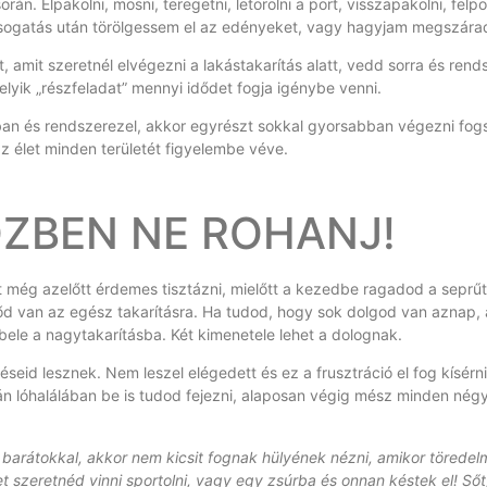
rán. Elpakolni, mosni, teregetni, letörölni a port, visszapakolni, felp
osogatás után törölgessem el az edényeket, vagy hagyjam megszára
t, amit szeretnél elvégezni a lakástakarítás alatt, vedd sorra és ren
elyik „részfeladat” mennyi idődet fogja igénybe venni.
ban és rendszerezel, akkor egyrészt sokkal gyorsabban végezni fogs
z élet minden területét figyelembe véve.
ZBEN NE ROHANJ!
et még azelőtt érdemes tisztázni, mielőtt a kezedbe ragadod a seprű
 van az egész takarításra. Ha tudod, hogy sok dolgod van aznap, am
bele a nagytakarításba. Két kimenetele lehet a dolognak.
seid lesznek. Nem leszel elégedett és ez a frusztráció el fog kísér
án lóhalálában be is tudod fejezni, alaposan végig mész minden négy
arátokkal, akkor nem kicsit fognak hülyének nézni, amikor töredelme
t szeretnéd vinni sportolni, vagy egy zsúrba és onnan késtek el! Ső