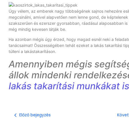
Úgy vélem, az emberek nagy többségének sajnos nehezére esik a 
megcsinálni, amivel alapvetően nem lenne gond, de képtelenek b
szakszerűen és ezerszer gyorsabban, ráadásul alaposabban is ki
még mindig kevesen látják be.
Ha azonban mégis úgy érzed, hogy magad esnél neki a feladatn
tanácsaimat! Összességében tehát ezeket a lakás takarítási tip
túlleni a lakástakarításon.
Amennyiben mégis segítsége
állok mindenki rendelkezés
lakás takarítá
si munkákat is
Előző bejegyzés
Követ