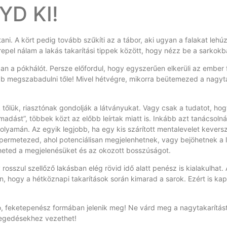
D KI!
ni. A kört pedig tovább szűkíti az a tábor, aki ugyan a falakat lehú
erepel nálam a lakás takarítási tippek között, hogy nézz be a sarkokba
an a pókhálót. Persze előfordul, hogy egyszerűen elkerüli az ember 
bb megszabadulni tőle! Mivel hétvégre, mikorra beütemezed a nagyta
 tőlük, riasztónak gondolják a látványukat. Vagy csak a tudatot, hogy
madást”, többek közt az előbb leírtak miatt is. Inkább azt tanácsol
folyamán. Az egyik legjobb, ha egy kis szárított mentalevelet keversz
bepermetezed, ahol potenciálisan megjelenhetnek, vagy bejöhetnek a 
theted a megjelenésüket és az okozott bosszúságot.
 rosszul szellőző lakásban elég rövid idő alatt penész is kialakulhat
 hogy a hétköznapi takarítások során kimarad a sarok. Ezért is kapo
, feketepenész formában jelenik meg! Ne várd meg a nagytakarítást az 
tegedésekhez vezethet!