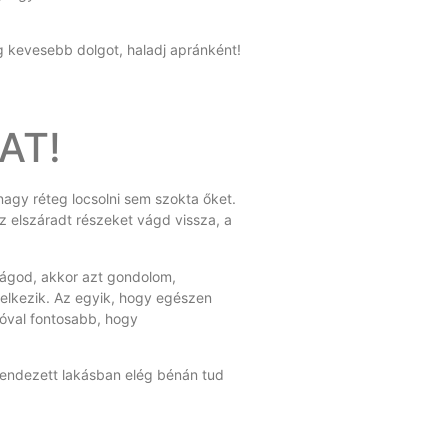
eg kevesebb dolgot, haladj apránként!
AT!
 nagy réteg locsolni sem szokta őket.
az elszáradt részeket vágd vissza, a
rágod, akkor azt gondolom,
elkezik. Az egyik, hogy egészen
jóval fontosabb, hogy
erendezett lakásban elég bénán tud