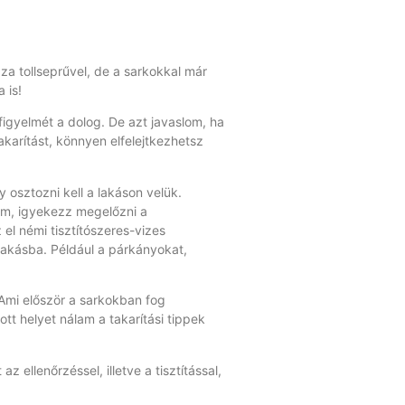
zza tollseprűvel, de a sarkokkal már
 is!
figyelmét a dolog. De azt javaslom, ha
karítást, könnyen elfelejtkezhetsz
 osztozni kell a lakáson velük.
nám, igyekezz megelőzni a
 el némi tisztítószeres-vizes
lakásba. Például a párkányokat,
. Ami először a sarkokban fog
tt helyet nálam a takarítási tippek
ellenőrzéssel, illetve a tisztítással,