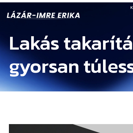
K
Lakás takarítá
gyorsan túles