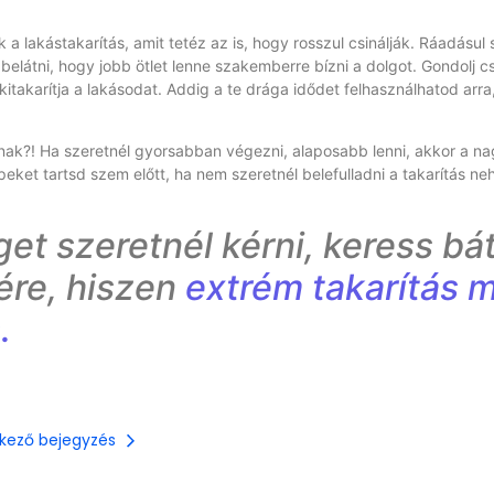
lakástakarítás, amit tetéz az is, hogy rosszul csinálják. Ráadásul
elátni, hogy jobb ötlet lenne szakemberre bízni a dolgot. Gondolj c
takarítja a lakásodat. Addig a te drága idődet felhasználhatod arra
ak?! Ha szeretnél gyorsabban végezni, alaposabb lenni, akkor a na
peket tartsd szem előtt, ha nem szeretnél belefulladni a takarítás n
t szeretnél kérni, keress bá
ére, hiszen
extrém takarítás me
.
kező bejegyzés