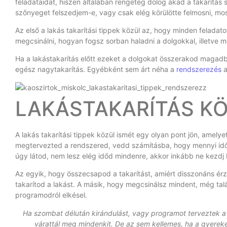
feladataidat, hiszen általában rengeteg dolog akad a takarítás so
szőnyeget felszedjem-e, vagy csak elég körülötte felmosni, m
Az első a lakás takarítási tippek közül az, hogy minden feladato
megcsinálni, hogyan fogsz sorban haladni a dolgokkal, illetve m
Ha a lakástakarítás előtt ezeket a dolgokat összerakod magad
egész nagytakarítás. Egyébként sem árt néha a
rendszerezés
a
LAKÁSTAKARÍTÁS KÖ
A lakás takarítási tippek közül ismét egy olyan pont jön, amely
megtervezted a rendszered, vedd számításba, hogy mennyi időd
úgy látod, nem lesz elég időd mindenre, akkor inkább ne kezdj 
Az egyik, hogy összecsapod a takarítást, amiért disszonáns érzé
takarítod a lakást. A másik, hogy megcsinálsz mindent, még tal
programodról elkésel.
Ha szombat délután kirándulást, vagy programot terveztek a b
várattál meg mindenkit. De az sem kellemes, ha a gyereke