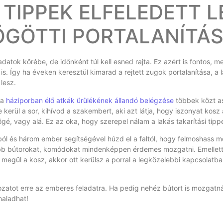
 TIPPEK ELFELEDETT L
ÖGÖTTI PORTALANÍTÁ
datok körébe, de időnként túl kell esned rajta. Ez azért is fontos, 
is. Így ha éveken keresztül kimarad a rejtett zugok portalanítása, a
lesz.
 a
háziporban élő atkák ürülékének állandó belégzése
többek közt a
kerül a sor, kihívod a szakembert, aki azt látja, hogy iszonyat kosz 
é, vagy alá. Ez az oka, hogy szerepel nálam a lakás takarítási tippek
ból és három ember segítségével húzd el a faltól, hogy felmoshass m
bb bútorokat, komódokat mindenképpen érdemes mozgatni. Emellett 
atta megül a kosz, akkor ott kerülsz a porral a legközelebbi kapcsolat
atot erre az emberes feladatra. Ha pedig nehéz bútort is mozgatnál
haladhat!