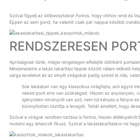
Szóval figyelj az időbeosztásra! Fontos, hogy otthon rend és ti
Éppen az sem gond, ha valamit csak pár nappal később csinál
RENDSZERESEN PORT
Apróságnak tűnik, mégis rengetegen elfelejtik időnként portalaní
Mindenesetre a lakás takarítási tippek között nálam előkelő hel
sárga leveleket és az elnyílt virágokat pedig szedd le róla, valam
Sok lakásban van egy klasszikus virágfajta, ami egyre i
neked pont erre van szükséged. Hiszen az anyósnyelv, v
igénytelen növényről van szó, nem túl kényes a fényre és
bizonyítottan tisztítja a levegőt. Tehát amellett, hogy éke
Szóval a virágok rendben tartása is fontos, hiszen élőlényekr
mutatni egy leharcolt fikusz. Szóval a lakástakarításkor ne hagy