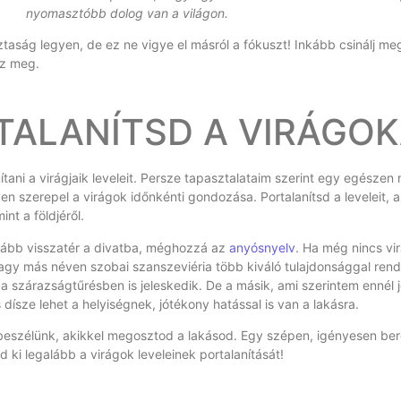
nyomasztóbb dolog van a világon.
sztaság legyen, de ez ne vigye el másról a fókuszt! Inkább csinálj m
sz meg.
ALANÍTSD A VIRÁGOK
tani a virágjaik leveleit. Persze tapasztalataim szerint egy egészen
yen szerepel a virágok időnkénti gondozása. Portalanítsd a leveleit, 
int a földjéről.
nkább visszatér a divatba, méghozzá az
anyósnyelv
. Ha még nincs vi
agy más néven szobai szanszeviéria több kiváló tulajdonsággal rend
 a szárazságtűrésben is jeleskedik. De a másik, ami szerintem ennél 
s dísze lehet a helyiségnek, jótékony hatással is van a lakásra.
ől beszélünk, akikkel megosztod a lakásod. Egy szépen, igényesen b
d ki legalább a virágok leveleinek portalanítását!