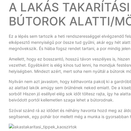
A LAKÁS TAKARÍTÁSI
BÚTOROK ALATTI/M
Ez a lépés sem tartozik a heti rendszerességgel elvégzendő fela
elképesztő mennyiségű por össze tud gyűlni, akár egy hét alatt 
megnövekszik. És hiába fogsz rendet tartani, a por mindig jelen 
Amellett, hogy ez bosszantó, hosszú távon veszélyes is, hiszen
vezethet. Egyébként is elég kínos tud lenni, ha mondjuk festésre 
helyiségben. Mindezt azért, mert soha nem nyúltál a bútorok mög
Nyilván nem azt javaslom, hogy kéthavonta pakolj ki a gardrób
az alattad lakók amúgy sem örülnének neked emiatt. De a kise
sorból! Hiszen jó eséllyel elég sok időt töltesz rajta, így ha al
beivódott portól kellemetlen szaga lehet a bútorodnak.
Szóval szánd rá az idődet és néhány havonta hozd meg az áldoz
segítsenek, egy pohár bor mellett még a munka is gyorsabban 