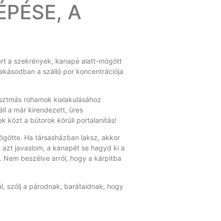
ÉPÉSE, A
S
mert a szekrények, kanapé alatt-mögött
 lakásodban a szálló por koncentrációja
sztmás rohamok kialakulásához
áll a már kirendezett, üres
 közt a bútorok körüli portalanítás!
ögötte. Ha társasházban laksz, akkor
azt javaslom, a kanapét se hagyd ki a
ba. Nem beszélve arról, hogy a kárpitba
, szólj a párodnak, barátaidnak, hogy