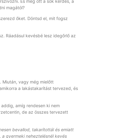
orszívózni. És még ott a sok kérdés, a
dni magától?
dszerezd őket. Döntsd el, mit fogsz
z. Ráadásul kevésbé lesz idegőrlő az
t. Miután, vagy még mielőtt
ikorra a lakástakarítást tervezed, és
ni addig, amíg rendesen ki nem
zetcentin, de az összes tervezett
sen bevallod, takarítottál és emiatt
t, a gyermeki neheztelésnél kevés