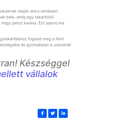
 sokaknak idejük sincs rendesen
sak bele, amíg egy takarítónő
, hogy pénzt keress. Ezt sajnos ma
gytakarításhoz fogadd meg a fenti
ehézségeibe és gyorsabban is szeretnél
tran! Készséggel
llett vállalok