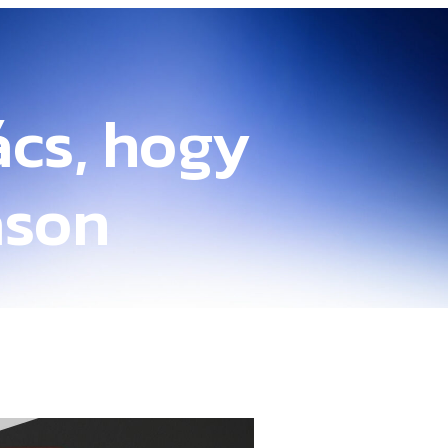
ács, hogy
áson