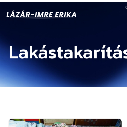
K
Lakástakarítá