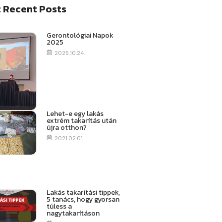
 Recent Posts
Gerontológiai Napok
2025
2025.10.24.
Lehet-e egy lakás
extrém takarítás után
újra otthon?
2021.02.01.
Lakás takarítási tippek,
5 tanács, hogy gyorsan
túless a
nagytakarításon