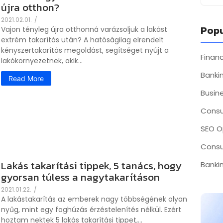
újra otthon?
2021.02.01.
/
Popu
Vajon tényleg újra otthonná varázsoljuk a lakást
extrém takarítás után? A hatóságilag elrendelt
kényszertakarítás megoldást, segítséget nyújt a
Fina
lakókörnyezetnek, akik...
Bankin
Read More
Busin
Consu
SEO O
Consu
Lakás takarítási tippek, 5 tanács, hogy
Bankin
gyorsan túless a nagytakarításon
2021.01.22.
/
A lakástakarítás az emberek nagy többségének olyan
nyűg, mint egy foghúzás érzéstelenítés nélkül. Ezért
hoztam nektek 5 lakás takarítási tippet,...