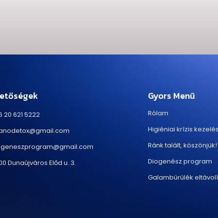
hetőségek
Gyors Menü
Rólam
6 20 621 5222
Higiéniai krízis kezelé
anodetox@gmail.com
Ránk talált, köszönjük!
ogeneszprogram@gmail.com
Diogenész program
0 Dunaújváros Előd u. 3.
Galambürülék eltávol