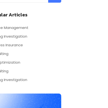
lar Articles
nce Management
g Investigation
ess Insurance
lting
ptimization
lting
g Investigation