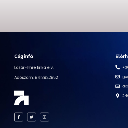
Céginfó
Elér
Lázár-Imre Erika e.v.
+3
gu
Adószám: 8413922852
di
240