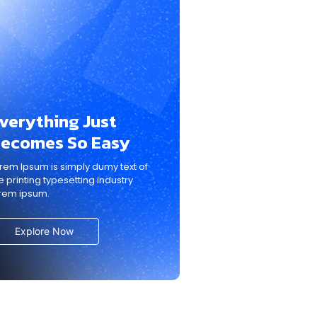
verything Just
ecomes So Easy
rem Ipsum is simply dumy text of
e printing typesetting industry
rem ipsum.
Explore Now