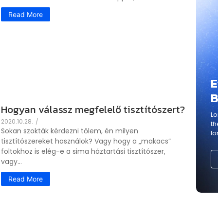
Read More
E
B
Hogyan válassz megfelelő tisztítószert?
Lo
2020.10.28.
/
th
Sokan szokták kérdezni tőlem, én milyen
lo
tisztítószereket használok? Vagy hogy a „makacs”
foltokhoz is elég-e a sima háztartási tisztítószer,
vagy...
Read More